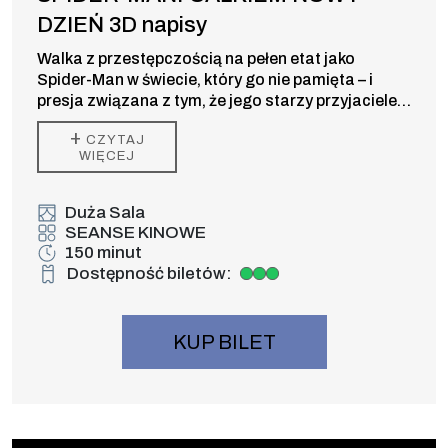
DZIEŃ 3D napisy
Walka z przestępczością na pełen etat jako
Spider-Man w świecie, który go nie pamięta – i
presja związana z tym, że jego starzy przyjaciele
odchodzą bez niego – wywołuje w Peterze zmianę,
+
CZYTAJ
której być może nie jest w stanie kontrolować. Ale
WIĘCEJ
ta przemiana może być również jedyną rzeczą,
która powstrzyma nowe zagrożenie dla miasta i
jego bliskich.
Duża Sala
SEANSE KINOWE
150 minut
Dostępność biletów:
Duża dostępność biletów
KUP BILET
Wydarzenie numer 9: PSI PATROL i DINO