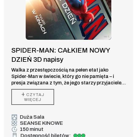
SPIDER-MAN: CAŁKIEM NOWY
DZIEŃ 3D napisy
Walka z przestępczością na pełen etat jako
Spider-Man w świecie, który go nie pamięta – i
presja związana z tym, że jego starzy przyjaciele
odchodzą bez niego – wywołuje w Peterze zmianę,
+
CZYTAJ
której być może nie jest w stanie kontrolować. Ale
WIĘCEJ
ta przemiana może być również jedyną rzeczą,
która powstrzyma nowe zagrożenie dla miasta i
jego bliskich.
Duża Sala
SEANSE KINOWE
150 minut
Dostępność biletów: