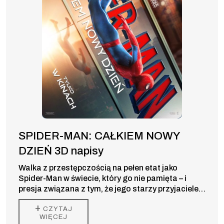
SPIDER-MAN: CAŁKIEM NOWY
DZIEŃ 3D napisy
Walka z przestępczością na pełen etat jako
Spider-Man w świecie, który go nie pamięta – i
presja związana z tym, że jego starzy przyjaciele
odchodzą bez niego – wywołuje w Peterze zmianę,
+
CZYTAJ
której być może nie jest w stanie kontrolować. Ale
WIĘCEJ
ta przemiana może być również jedyną rzeczą,