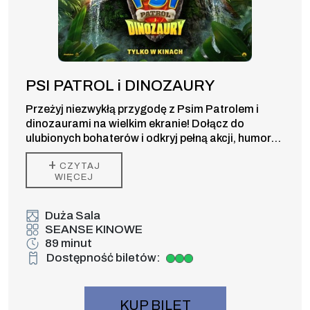
PSI PATROL i DINOZAURY
Przeżyj niezwykłą przygodę z Psim Patrolem i
dinozaurami na wielkim ekranie! Dołącz do
ulubionych bohaterów i odkryj pełną akcji, humoru
oraz prehistorycznych niespodzianek kinową
+
CZYTAJ
premierę dla całej rodziny.
WIĘCEJ
Duża Sala
SEANSE KINOWE
89 minut
Dostępność biletów:
Duża dostępność biletów
KUP BILET