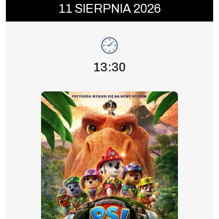
11
SIERPNIA
2026
SEANSE KINOWE
Godzina wydarzenia,
13:30