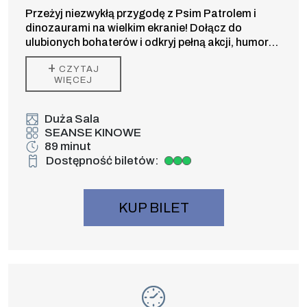
Przeżyj niezwykłą przygodę z Psim Patrolem i
dinozaurami na wielkim ekranie! Dołącz do
ulubionych bohaterów i odkryj pełną akcji, humoru
oraz prehistorycznych niespodzianek kinową
+
CZYTAJ
premierę dla całej rodziny.
WIĘCEJ
Duża Sala
SEANSE KINOWE
89 minut
Dostępność biletów:
Duża dostępność biletów
KUP BILET
Wydarzenie numer 15: PSI PATROL i DIN
SEANSE KINOWE