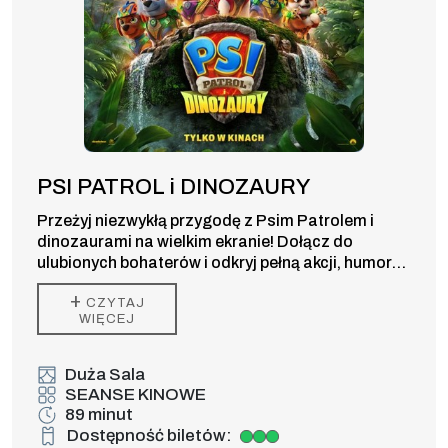
PSI PATROL i DINOZAURY
Przeżyj niezwykłą przygodę z Psim Patrolem i
dinozaurami na wielkim ekranie! Dołącz do
ulubionych bohaterów i odkryj pełną akcji, humoru
oraz prehistorycznych niespodzianek kinową
+
CZYTAJ
premierę dla całej rodziny.
WIĘCEJ
Duża Sala
SEANSE KINOWE
89 minut
Dostępność biletów:
Duża dostępność biletów