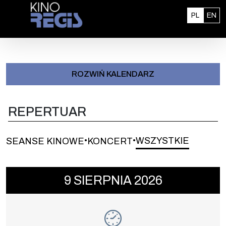
Przejdź do treści
: 0
Polski
En
PL
EN
ROZWIŃ KALENDARZ
REPERTUAR
WSZYSTKIE
SEANSE KINOWE
KONCERT
•
•
Wydarzenie numer 1: PSI PATROL i DINO
9
SIERPNIA
2026
SEANSE KINOWE