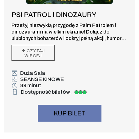
PSI PATROL i DINOZAURY
Przeżyj niezwykłą przygodę z Psim Patrolem i
dinozaurami na wielkim ekranie! Dołącz do
ulubionych bohaterów i odkryj pełną akcji, humoru
oraz prehistorycznych niespodzianek kinową
+
CZYTAJ
premierę dla całej rodziny.
WIĘCEJ
Duża Sala
SEANSE KINOWE
89 minut
Dostępność biletów:
Duża dostępność biletów
KUP BILET