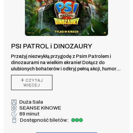
PSI PATROL i DINOZAURY
Przeżyj niezwykłą przygodę z Psim Patrolem i
dinozaurami na wielkim ekranie! Dołącz do
ulubionych bohaterów i odkryj pełną akcji, humoru
oraz prehistorycznych niespodzianek kinową
+
CZYTAJ
premierę dla całej rodziny.
WIĘCEJ
Duża Sala
SEANSE KINOWE
89 minut
Dostępność biletów:
Duża dostępność biletów