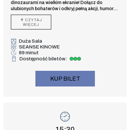
dinozaurami na wielkim ekranie! Dołącz do
ulubionych bohaterów i odkryj pełną akcji, humoru
oraz prehistorycznych niespodzianek kinową
+
CZYTAJ
premierę dla całej rodziny.
WIĘCEJ
Duża Sala
SEANSE KINOWE
89 minut
Dostępność biletów:
Duża dostępność biletów
KUP BILET
Wydarzenie numer 14: PSI PATROL i DIN
SEANSE KINOWE
Godzina wydarzenia,
15:30