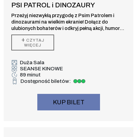
PSI PATROL i DINOZAURY
Przeżyj niezwykłą przygodę z Psim Patrolem i
dinozaurami na wielkim ekranie! Dołącz do
ulubionych bohaterów i odkryj pełną akcji, humoru
oraz prehistorycznych niespodzianek kinową
+
CZYTAJ
premierę dla całej rodziny.
WIĘCEJ
Duża Sala
SEANSE KINOWE
89 minut
Dostępność biletów:
Duża dostępność biletów
KUP BILET
Wydarzenie numer 2: PSI PATROL i DINO