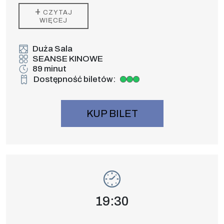
oraz prehistorycznych niespodzianek kinową
+
CZYTAJ
premierę dla całej rodziny.
WIĘCEJ
Duża Sala
SEANSE KINOWE
89 minut
Dostępność biletów:
Duża dostępność biletów
KUP BILET
Wydarzenie numer 8: SPIDER-MAN: CAŁK
SEANSE KINOWE
Godzina wydarzenia,
19:30