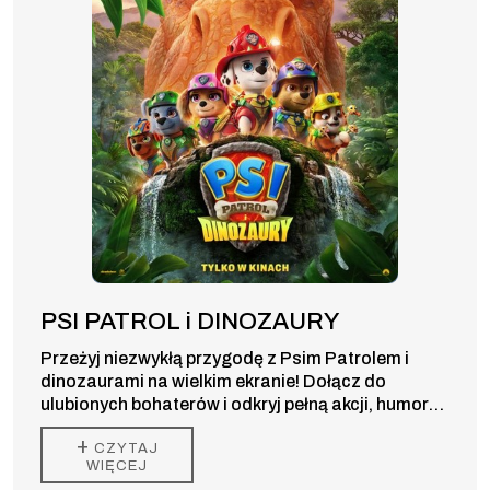
PSI PATROL i DINOZAURY
Przeżyj niezwykłą przygodę z Psim Patrolem i
dinozaurami na wielkim ekranie! Dołącz do
ulubionych bohaterów i odkryj pełną akcji, humoru
oraz prehistorycznych niespodzianek kinową
+
CZYTAJ
premierę dla całej rodziny.
WIĘCEJ