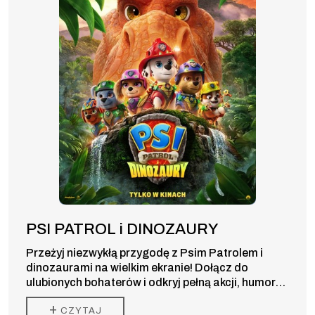
PSI PATROL i DINOZAURY
Przeżyj niezwykłą przygodę z Psim Patrolem i
dinozaurami na wielkim ekranie! Dołącz do
ulubionych bohaterów i odkryj pełną akcji, humoru
oraz prehistorycznych niespodzianek kinową
+
CZYTAJ
premierę dla całej rodziny.