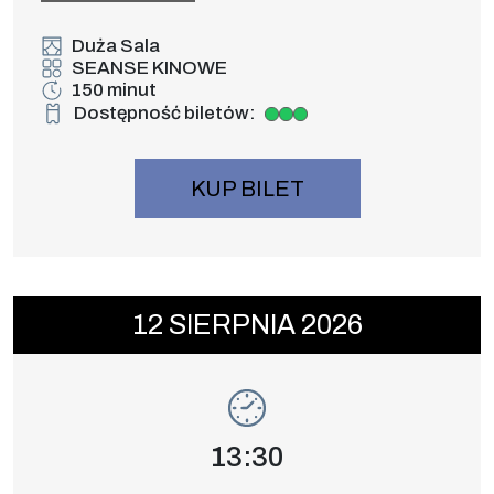
która powstrzyma nowe zagrożenie dla miasta i
jego bliskich.
Duża Sala
SEANSE KINOWE
150 minut
Dostępność biletów:
Duża dostępność biletów
KUP BILET
Wydarzenie numer 13: PSI PATROL i DIN
12
SIERPNIA
2026
SEANSE KINOWE
Godzina wydarzenia,
13:30