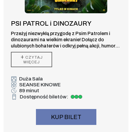
PSI PATROL i DINOZAURY
Przeżyj niezwykłą przygodę z Psim Patrolem i
dinozaurami na wielkim ekranie! Dołącz do
ulubionych bohaterów i odkryj pełną akcji, humoru
oraz prehistorycznych niespodzianek kinową
+
CZYTAJ
premierę dla całej rodziny.
WIĘCEJ
Duża Sala
SEANSE KINOWE
89 minut
Dostępność biletów:
Duża dostępność biletów
KUP BILET