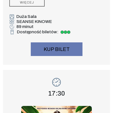
WIĘCEJ
Duża Sala
SEANSE KINOWE
89 minut
Dostępność biletów:
Duża dostępność biletów
KUP BILET
Wydarzenie numer 7: PSI PATROL i DINO
SEANSE KINOWE
Godzina wydarzenia,
17:30