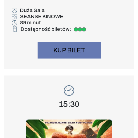
Duża Sala
SEANSE KINOWE
89 minut
Dostępność biletów:
Duża dostępność biletów
KUP BILET
Wydarzenie numer 6: PSI PATROL i DINO
SEANSE KINOWE
Godzina wydarzenia,
15:30