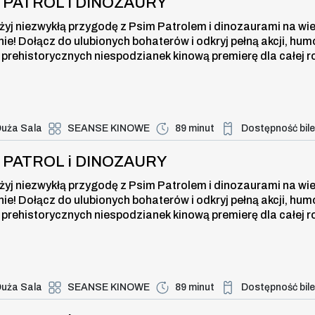
I PATROL i DINOZAURY
żyj niezwykłą przygodę z Psim Patrolem i dinozaurami na wi
nie! Dołącz do ulubionych bohaterów i odkryj pełną akcji, hum
 prehistorycznych niespodzianek kinową premierę dla całej r
uża Sala
SEANSE KINOWE
89 minut
Dostępność bil
Duża dostępność bi
ROL i DINOZAURY , 8 sierpnia 2026
I PATROL i DINOZAURY
żyj niezwykłą przygodę z Psim Patrolem i dinozaurami na wi
nie! Dołącz do ulubionych bohaterów i odkryj pełną akcji, hum
 prehistorycznych niespodzianek kinową premierę dla całej r
uża Sala
SEANSE KINOWE
89 minut
Dostępność bil
Duża dostępność bi
ROL i DINOZAURY , 8 sierpnia 2026