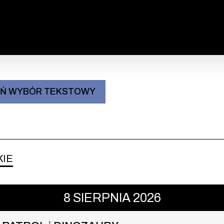
IŃ WYBÓR TEKSTOWY
KIE
ROL i DINOZAURY , 8 sierpnia 2026
8
SIERPNIA
2026