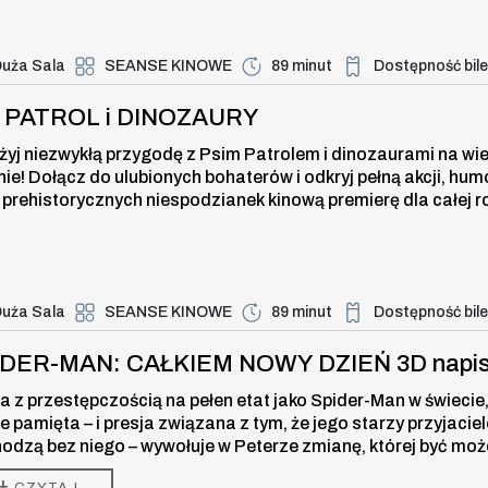
uża Sala
SEANSE KINOWE
89 minut
Dostępność bil
Duża dostępność bi
ROL i DINOZAURY , 9 sierpnia 2026
I PATROL i DINOZAURY
żyj niezwykłą przygodę z Psim Patrolem i dinozaurami na wi
nie! Dołącz do ulubionych bohaterów i odkryj pełną akcji, hum
 prehistorycznych niespodzianek kinową premierę dla całej r
uża Sala
SEANSE KINOWE
89 minut
Dostępność bil
Duża dostępność bi
-MAN: CAŁKIEM NOWY DZIEŃ 3D napi
IDER-MAN: CAŁKIEM NOWY DZIEŃ 3D napi
a z przestępczością na pełen etat jako Spider-Man w świecie,
ie pamięta – i presja związana z tym, że jego starzy przyjaciel
odzą bez niego – wywołuje w Peterze zmianę, której być moż
 w stanie kontrolować. Ale ta przemiana może być również je
+
CZYTAJ