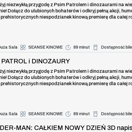
żyj niezwykłą przygodę z Psim Patrolem i dinozaurami na wi
nie! Dołącz do ulubionych bohaterów i odkryj pełną akcji, hum
 prehistorycznych niespodzianek kinową premierę dla całej r
uża Sala
SEANSE KINOWE
89 minut
Dostępność bil
Duża dostępność bi
TROL i DINOZAURY , 10 sierpnia 20
I PATROL i DINOZAURY
żyj niezwykłą przygodę z Psim Patrolem i dinozaurami na wi
nie! Dołącz do ulubionych bohaterów i odkryj pełną akcji, hum
 prehistorycznych niespodzianek kinową premierę dla całej r
uża Sala
SEANSE KINOWE
89 minut
Dostępność bil
Duża dostępność bi
R-MAN: CAŁKIEM NOWY DZIEŃ 3D nap
IDER-MAN: CAŁKIEM NOWY DZIEŃ 3D napi