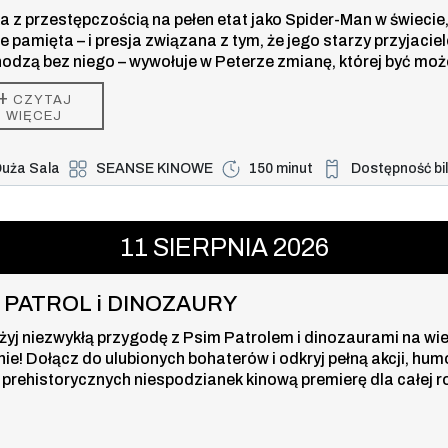
a z przestępczością na pełen etat jako Spider-Man w świecie,
ie pamięta – i presja związana z tym, że jego starzy przyjaciel
odzą bez niego – wywołuje w Peterze zmianę, której być moż
 w stanie kontrolować. Ale ta przemiana może być również je
+
CZYTAJ
zą, która powstrzyma nowe zagrożenie dla miasta i jego blisk
WIĘCEJ
uża Sala
SEANSE KINOWE
150 minut
Dostępność bi
Duża dostępność b
TROL i DINOZAURY , 11 sierpnia 20
11
SIERPNIA
2026
I PATROL i DINOZAURY
żyj niezwykłą przygodę z Psim Patrolem i dinozaurami na wi
nie! Dołącz do ulubionych bohaterów i odkryj pełną akcji, hum
 prehistorycznych niespodzianek kinową premierę dla całej r