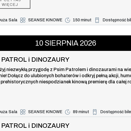
zą, która powstrzyma nowe zagrożenie dla miasta i jego blisk
WIĘCEJ
uża Sala
SEANSE KINOWE
150 minut
Dostępność bi
Duża dostępność b
ROL i DINOZAURY , 10 sierpnia 202
10
SIERPNIA
2026
I PATROL i DINOZAURY
żyj niezwykłą przygodę z Psim Patrolem i dinozaurami na wi
nie! Dołącz do ulubionych bohaterów i odkryj pełną akcji, hum
 prehistorycznych niespodzianek kinową premierę dla całej r
uża Sala
SEANSE KINOWE
89 minut
Dostępność bil
Duża dostępność bi
TROL i DINOZAURY , 10 sierpnia 20
I PATROL i DINOZAURY