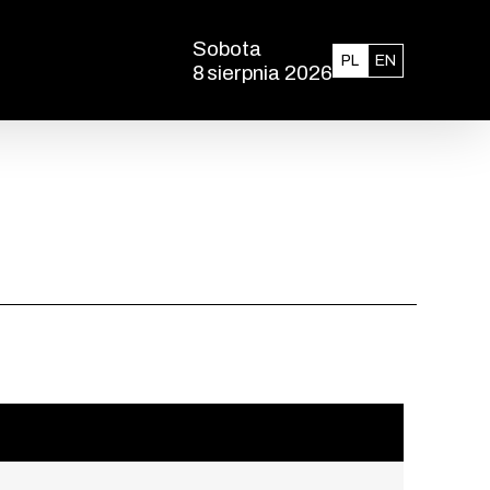
Sobota
Polski
English
PL
EN
8
sierpnia 2026
, godzina 13:30