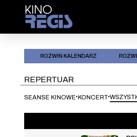
Przejdź do treści
: 0
ROZWIŃ KALENDARZ
ROZW
REPERTUAR
WSZYST
SEANSE KINOWE
KONCERT
•
•
Wydarzenie numer 1: PSI PAT
SEANSE KINOWE