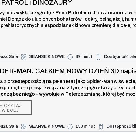
I PATROL i DINOZAURY
żyj niezwykłą przygodę z Psim Patrolem i dinozaurami na wi
nie! Dołącz do ulubionych bohaterów i odkryj pełną akcji, hum
 prehistorycznych niespodzianek kinową premierę dla całej r
uża Sala
SEANSE KINOWE
89 minut
Dostępność bil
Duża dostępność bi
-MAN: CAŁKIEM NOWY DZIEŃ 3D napi
IDER-MAN: CAŁKIEM NOWY DZIEŃ 3D napi
a z przestępczością na pełen etat jako Spider-Man w świecie,
ie pamięta – i presja związana z tym, że jego starzy przyjaciel
odzą bez niego – wywołuje w Peterze zmianę, której być moż
 w stanie kontrolować. Ale ta przemiana może być również je
+
CZYTAJ
zą, która powstrzyma nowe zagrożenie dla miasta i jego blisk
WIĘCEJ
uża Sala
SEANSE KINOWE
150 minut
Dostępność bi
Duża dostępność b