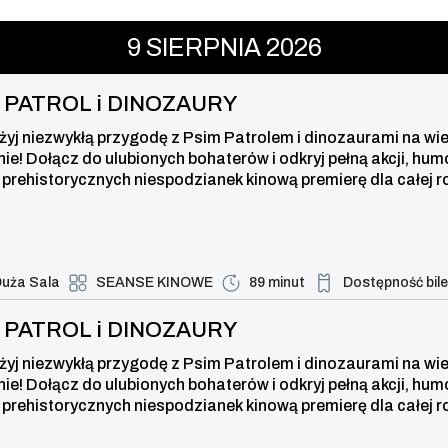
ROL i DINOZAURY , 9 sierpnia 2026
9
SIERPNIA
2026
I PATROL i DINOZAURY
żyj niezwykłą przygodę z Psim Patrolem i dinozaurami na wi
nie! Dołącz do ulubionych bohaterów i odkryj pełną akcji, hum
 prehistorycznych niespodzianek kinową premierę dla całej r
uża Sala
SEANSE KINOWE
89 minut
Dostępność bil
Duża dostępność bi
ROL i DINOZAURY , 9 sierpnia 2026
I PATROL i DINOZAURY
żyj niezwykłą przygodę z Psim Patrolem i dinozaurami na wi
nie! Dołącz do ulubionych bohaterów i odkryj pełną akcji, hum
 prehistorycznych niespodzianek kinową premierę dla całej r