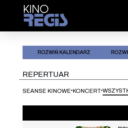
Przejdź do treści
: 0
ROZWIŃ KALENDARZ
ROZW
REPERTUAR
WSZYST
SEANSE KINOWE
KONCERT
•
•
Wydarzenie numer 1: PSI PAT
SEANSE KINOWE