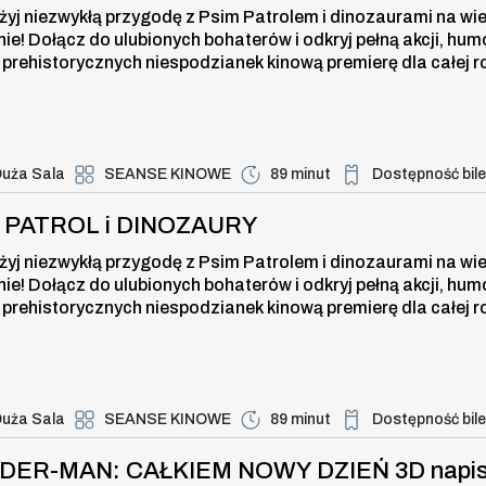
żyj niezwykłą przygodę z Psim Patrolem i dinozaurami na wi
nie! Dołącz do ulubionych bohaterów i odkryj pełną akcji, hum
 prehistorycznych niespodzianek kinową premierę dla całej r
uża Sala
SEANSE KINOWE
89 minut
Dostępność bil
Duża dostępność bi
TROL i DINOZAURY , 9 sierpnia 202
I PATROL i DINOZAURY
żyj niezwykłą przygodę z Psim Patrolem i dinozaurami na wi
nie! Dołącz do ulubionych bohaterów i odkryj pełną akcji, hum
 prehistorycznych niespodzianek kinową premierę dla całej r
uża Sala
SEANSE KINOWE
89 minut
Dostępność bil
Duża dostępność bi
R-MAN: CAŁKIEM NOWY DZIEŃ 3D nap
IDER-MAN: CAŁKIEM NOWY DZIEŃ 3D napi