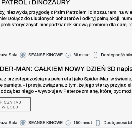
I PATROL i DINOZAURY
żyj niezwykłą przygodę z Psim Patrolem i dinozaurami na wi
nie! Dołącz do ulubionych bohaterów i odkryj pełną akcji, hum
 prehistorycznych niespodzianek kinową premierę dla całej r
uża Sala
SEANSE KINOWE
89 minut
Dostępność bil
Duża dostępność bi
-MAN: CAŁKIEM NOWY DZIEŃ 3D napi
IDER-MAN: CAŁKIEM NOWY DZIEŃ 3D napi
a z przestępczością na pełen etat jako Spider-Man w świecie,
ie pamięta – i presja związana z tym, że jego starzy przyjaciel
odzą bez niego – wywołuje w Peterze zmianę, której być moż
 w stanie kontrolować. Ale ta przemiana może być również je
+
CZYTAJ
zą, która powstrzyma nowe zagrożenie dla miasta i jego blisk
WIĘCEJ
uża Sala
SEANSE KINOWE
150 minut
Dostępność bi
Duża dostępność b