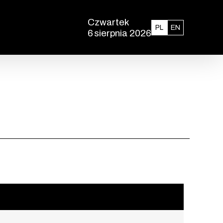
Czwartek
Polski
English
PL
EN
6
sierpnia 2026
, godzina 13:30