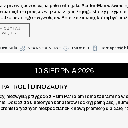
a z przestępczością na pełen etat jako Spider-Man w świecie,
ie pamięta – i presja związana z tym, że jego starzy przyjaciel
odzą bez niego – wywołuje w Peterze zmianę, której być moż
 w stanie kontrolować. Ale ta przemiana może być również je
+
CZYTAJ
zą, która powstrzyma nowe zagrożenie dla miasta i jego blisk
WIĘCEJ
uża Sala
SEANSE KINOWE
150 minut
Dostępność bi
Duża dostępność b
TROL i DINOZAURY , 10 sierpnia 20
10
SIERPNIA
2026
I PATROL i DINOZAURY
żyj niezwykłą przygodę z Psim Patrolem i dinozaurami na wi
nie! Dołącz do ulubionych bohaterów i odkryj pełną akcji, hum
 prehistorycznych niespodzianek kinową premierę dla całej r