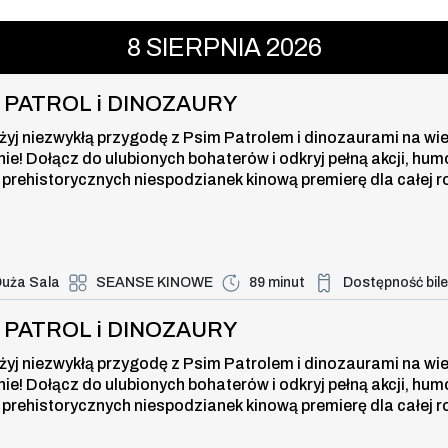
ROL i DINOZAURY , 8 sierpnia 2026
8
SIERPNIA
2026
I PATROL i DINOZAURY
żyj niezwykłą przygodę z Psim Patrolem i dinozaurami na wi
nie! Dołącz do ulubionych bohaterów i odkryj pełną akcji, hum
 prehistorycznych niespodzianek kinową premierę dla całej r
uża Sala
SEANSE KINOWE
89 minut
Dostępność bil
Duża dostępność bi
ROL i DINOZAURY , 8 sierpnia 2026
I PATROL i DINOZAURY
żyj niezwykłą przygodę z Psim Patrolem i dinozaurami na wi
nie! Dołącz do ulubionych bohaterów i odkryj pełną akcji, hum
 prehistorycznych niespodzianek kinową premierę dla całej r