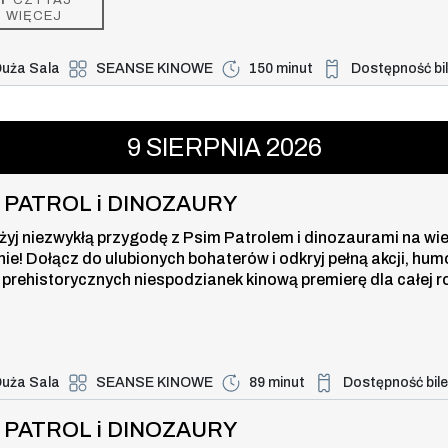
zą, która powstrzyma nowe zagrożenie dla miasta i jego blisk
WIĘCEJ
uża Sala
SEANSE KINOWE
150 minut
Dostępność bi
Duża dostępność b
ROL i DINOZAURY , 9 sierpnia 2026
9
SIERPNIA
2026
I PATROL i DINOZAURY
żyj niezwykłą przygodę z Psim Patrolem i dinozaurami na wi
nie! Dołącz do ulubionych bohaterów i odkryj pełną akcji, hum
 prehistorycznych niespodzianek kinową premierę dla całej r
uża Sala
SEANSE KINOWE
89 minut
Dostępność bil
Duża dostępność bi
TROL i DINOZAURY , 9 sierpnia 202
I PATROL i DINOZAURY