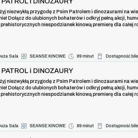
I PATROL i DINOZAURY
żyj niezwykłą przygodę z Psim Patrolem i dinozaurami na wi
nie! Dołącz do ulubionych bohaterów i odkryj pełną akcji, hum
 prehistorycznych niespodzianek kinową premierę dla całej r
uża Sala
SEANSE KINOWE
89 minut
Dostępność bil
Duża dostępność bi
ROL i DINOZAURY , 7 sierpnia 2026
I PATROL i DINOZAURY
żyj niezwykłą przygodę z Psim Patrolem i dinozaurami na wi
nie! Dołącz do ulubionych bohaterów i odkryj pełną akcji, hum
 prehistorycznych niespodzianek kinową premierę dla całej r
uża Sala
SEANSE KINOWE
89 minut
Dostępność bil
Duża dostępność bi
ROL i DINOZAURY , 7 sierpnia 2026