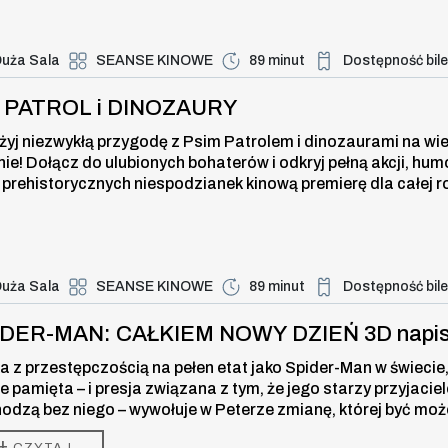
uża Sala
SEANSE KINOWE
89 minut
Dostępność bil
Duża dostępność bi
ROL i DINOZAURY , 8 sierpnia 2026
I PATROL i DINOZAURY
żyj niezwykłą przygodę z Psim Patrolem i dinozaurami na wi
nie! Dołącz do ulubionych bohaterów i odkryj pełną akcji, hum
 prehistorycznych niespodzianek kinową premierę dla całej r
uża Sala
SEANSE KINOWE
89 minut
Dostępność bil
Duża dostępność bi
-MAN: CAŁKIEM NOWY DZIEŃ 3D napi
IDER-MAN: CAŁKIEM NOWY DZIEŃ 3D napi
a z przestępczością na pełen etat jako Spider-Man w świecie,
ie pamięta – i presja związana z tym, że jego starzy przyjaciel
odzą bez niego – wywołuje w Peterze zmianę, której być moż
 w stanie kontrolować. Ale ta przemiana może być również je
+
CZYTAJ