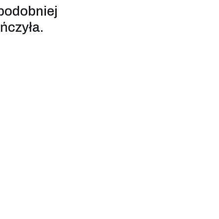
podobniej
ończyła.