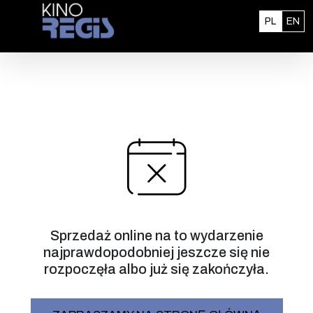
Przejdź do treści
Polski
En
PL
EN
Sprzedaż online na to wydarzenie
najprawdopodobniej jeszcze się nie
rozpoczęła albo już się zakończyła.