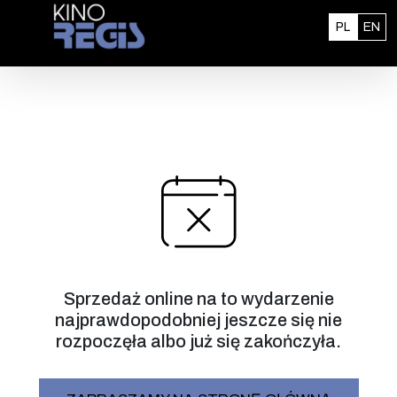
Przejdź do treści
Polski
En
PL
EN
Sprzedaż online na to wydarzenie
najprawdopodobniej jeszcze się nie
rozpoczęła albo już się zakończyła.