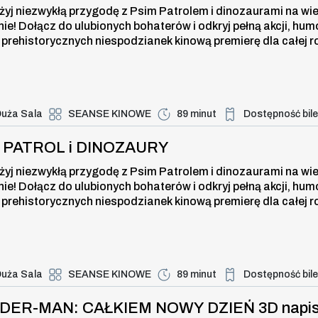
żyj niezwykłą przygodę z Psim Patrolem i dinozaurami na wi
nie! Dołącz do ulubionych bohaterów i odkryj pełną akcji, hum
 prehistorycznych niespodzianek kinową premierę dla całej r
uża Sala
SEANSE KINOWE
89 minut
Dostępność bil
Duża dostępność bi
TROL i DINOZAURY , 10 sierpnia 20
I PATROL i DINOZAURY
żyj niezwykłą przygodę z Psim Patrolem i dinozaurami na wi
nie! Dołącz do ulubionych bohaterów i odkryj pełną akcji, hum
 prehistorycznych niespodzianek kinową premierę dla całej r
uża Sala
SEANSE KINOWE
89 minut
Dostępność bil
Duża dostępność bi
R-MAN: CAŁKIEM NOWY DZIEŃ 3D nap
IDER-MAN: CAŁKIEM NOWY DZIEŃ 3D napi