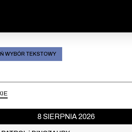
IŃ WYBÓR TEKSTOWY
KIE
ROL i DINOZAURY , 8 sierpnia 2026
8
SIERPNIA
2026