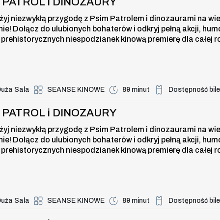
I PATROL i DINOZAURY
żyj niezwykłą przygodę z Psim Patrolem i dinozaurami na wi
nie! Dołącz do ulubionych bohaterów i odkryj pełną akcji, hum
 prehistorycznych niespodzianek kinową premierę dla całej r
uża Sala
SEANSE KINOWE
89 minut
Dostępność bil
Duża dostępność bi
ROL i DINOZAURY , 8 sierpnia 2026
I PATROL i DINOZAURY
żyj niezwykłą przygodę z Psim Patrolem i dinozaurami na wi
nie! Dołącz do ulubionych bohaterów i odkryj pełną akcji, hum
 prehistorycznych niespodzianek kinową premierę dla całej r
uża Sala
SEANSE KINOWE
89 minut
Dostępność bil
Duża dostępność bi
ROL i DINOZAURY , 8 sierpnia 2026