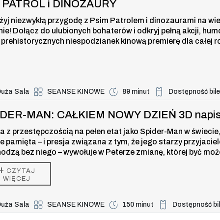
I PATROL i DINOZAURY
żyj niezwykłą przygodę z Psim Patrolem i dinozaurami na wi
nie! Dołącz do ulubionych bohaterów i odkryj pełną akcji, hum
 prehistorycznych niespodzianek kinową premierę dla całej r
uża Sala
SEANSE KINOWE
89 minut
Dostępność bil
Duża dostępność bi
-MAN: CAŁKIEM NOWY DZIEŃ 3D napi
IDER-MAN: CAŁKIEM NOWY DZIEŃ 3D napi
a z przestępczością na pełen etat jako Spider-Man w świecie,
ie pamięta – i presja związana z tym, że jego starzy przyjaciel
odzą bez niego – wywołuje w Peterze zmianę, której być moż
 w stanie kontrolować. Ale ta przemiana może być również je
+
CZYTAJ
zą, która powstrzyma nowe zagrożenie dla miasta i jego blisk
WIĘCEJ
uża Sala
SEANSE KINOWE
150 minut
Dostępność bi
Duża dostępność b