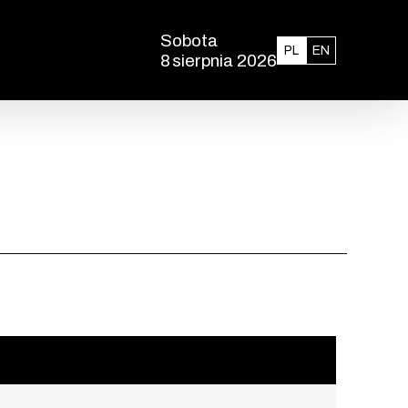
Sobota
Polski
English
PL
EN
8
sierpnia 2026
, godzina 13:30