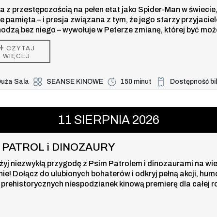
a z przestępczością na pełen etat jako Spider-Man w świecie,
ie pamięta – i presja związana z tym, że jego starzy przyjaciel
odzą bez niego – wywołuje w Peterze zmianę, której być moż
 w stanie kontrolować. Ale ta przemiana może być również je
+
CZYTAJ
zą, która powstrzyma nowe zagrożenie dla miasta i jego blisk
WIĘCEJ
uża Sala
SEANSE KINOWE
150 minut
Dostępność bi
Duża dostępność b
TROL i DINOZAURY , 11 sierpnia 20
11
SIERPNIA
2026
I PATROL i DINOZAURY
żyj niezwykłą przygodę z Psim Patrolem i dinozaurami na wi
nie! Dołącz do ulubionych bohaterów i odkryj pełną akcji, hum
 prehistorycznych niespodzianek kinową premierę dla całej r