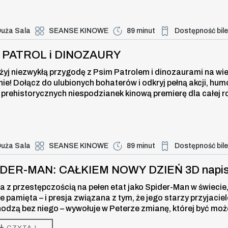
uża Sala
SEANSE KINOWE
89 minut
Dostępność bil
Duża dostępność bi
ROL i DINOZAURY , 9 sierpnia 2026
I PATROL i DINOZAURY
żyj niezwykłą przygodę z Psim Patrolem i dinozaurami na wi
nie! Dołącz do ulubionych bohaterów i odkryj pełną akcji, hum
 prehistorycznych niespodzianek kinową premierę dla całej r
uża Sala
SEANSE KINOWE
89 minut
Dostępność bil
Duża dostępność bi
-MAN: CAŁKIEM NOWY DZIEŃ 3D napi
IDER-MAN: CAŁKIEM NOWY DZIEŃ 3D napi
a z przestępczością na pełen etat jako Spider-Man w świecie,
ie pamięta – i presja związana z tym, że jego starzy przyjaciel
odzą bez niego – wywołuje w Peterze zmianę, której być moż
 w stanie kontrolować. Ale ta przemiana może być również je
+
CZYTAJ