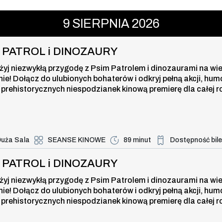
ROL i DINOZAURY , 9 sierpnia 2026
9
SIERPNIA
2026
I PATROL i DINOZAURY
żyj niezwykłą przygodę z Psim Patrolem i dinozaurami na wi
nie! Dołącz do ulubionych bohaterów i odkryj pełną akcji, hum
 prehistorycznych niespodzianek kinową premierę dla całej r
uża Sala
SEANSE KINOWE
89 minut
Dostępność bil
Duża dostępność bi
ROL i DINOZAURY , 9 sierpnia 2026
I PATROL i DINOZAURY
żyj niezwykłą przygodę z Psim Patrolem i dinozaurami na wi
nie! Dołącz do ulubionych bohaterów i odkryj pełną akcji, hum
 prehistorycznych niespodzianek kinową premierę dla całej r