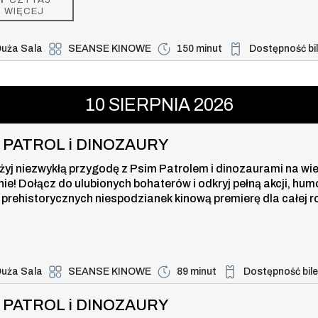
zą, która powstrzyma nowe zagrożenie dla miasta i jego blisk
WIĘCEJ
uża Sala
SEANSE KINOWE
150 minut
Dostępność bi
Duża dostępność b
ROL i DINOZAURY , 10 sierpnia 202
10
SIERPNIA
2026
I PATROL i DINOZAURY
żyj niezwykłą przygodę z Psim Patrolem i dinozaurami na wi
nie! Dołącz do ulubionych bohaterów i odkryj pełną akcji, hum
 prehistorycznych niespodzianek kinową premierę dla całej r
uża Sala
SEANSE KINOWE
89 minut
Dostępność bil
Duża dostępność bi
TROL i DINOZAURY , 10 sierpnia 20
I PATROL i DINOZAURY