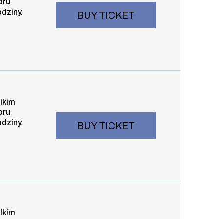
oru
odziny.
BUY TICKET
 15:30
elkim
oru
odziny.
BUY TICKET
 17:30
elkim