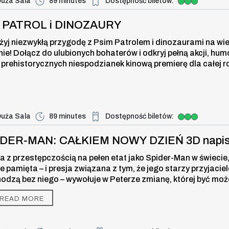
uża Sala
89 minutes
Dostępność biletów:
Duża dostępność biletów
i DINOZAURY , 8 august 2026, time
I PATROL i DINOZAURY
żyj niezwykłą przygodę z Psim Patrolem i dinozaurami na wi
nie! Dołącz do ulubionych bohaterów i odkryj pełną akcji, hum
 prehistorycznych niespodzianek kinową premierę dla całej r
uża Sala
89 minutes
Dostępność biletów:
Duża dostępność biletów
: CAŁKIEM NOWY DZIEŃ 3D napisy ,
IDER-MAN: CAŁKIEM NOWY DZIEŃ 3D napi
a z przestępczością na pełen etat jako Spider-Man w świecie,
ie pamięta – i presja związana z tym, że jego starzy przyjaciel
odzą bez niego – wywołuje w Peterze zmianę, której być moż
 w stanie kontrolować. Ale ta przemiana może być również je
READ MORE
zą, która powstrzyma nowe zagrożenie dla miasta i jego blisk