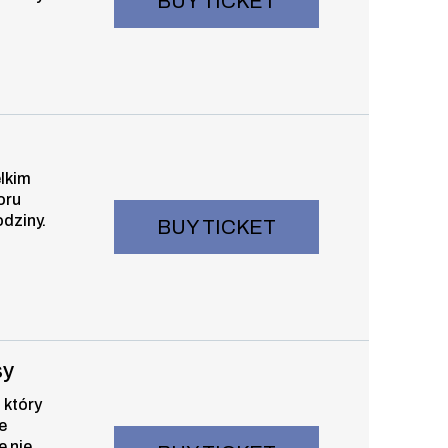
BUY TICKET
e 17:30
elkim
oru
odziny.
BUY TICKET
, 9 august 2026, time 19:30
sy
 który
e
e nie