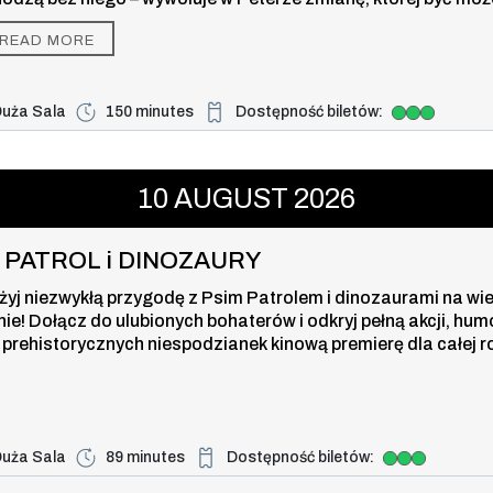
 w stanie kontrolować. Ale ta przemiana może być również je
READ MORE
zą, która powstrzyma nowe zagrożenie dla miasta i jego blisk
uża Sala
150 minutes
Dostępność biletów:
Duża dostępność biletów
 i DINOZAURY , 10 august 2026, ti
10
AUGUST
2026
I PATROL i DINOZAURY
żyj niezwykłą przygodę z Psim Patrolem i dinozaurami na wi
nie! Dołącz do ulubionych bohaterów i odkryj pełną akcji, hum
 prehistorycznych niespodzianek kinową premierę dla całej r
uża Sala
89 minutes
Dostępność biletów:
Duża dostępność biletów