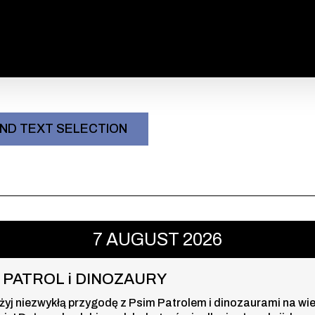
ND TEXT SELECTION
i DINOZAURY , 7 august 2026, time
7
AUGUST
2026
I PATROL i DINOZAURY
żyj niezwykłą przygodę z Psim Patrolem i dinozaurami na wi