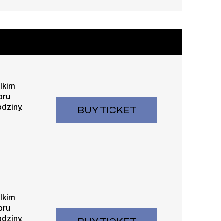
 13:30
elkim
oru
odziny.
BUY TICKET
e 15:30
elkim
oru
odziny.