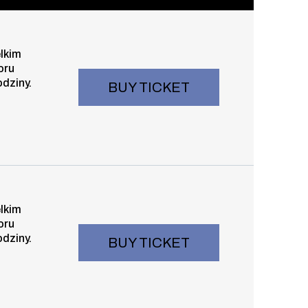
elkim
oru
odziny.
BUY TICKET
 15:30
elkim
oru
odziny.
BUY TICKET