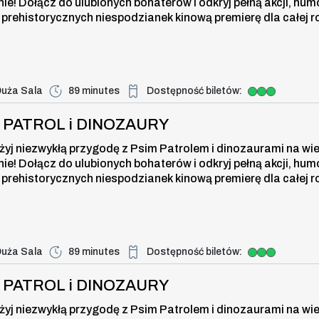
nie! Dołącz do ulubionych bohaterów i odkryj pełną akcji, hum
 prehistorycznych niespodzianek kinową premierę dla całej r
uża Sala
89 minutes
Dostępność biletów:
Duża dostępność biletów
i DINOZAURY , 7 august 2026, time
I PATROL i DINOZAURY
żyj niezwykłą przygodę z Psim Patrolem i dinozaurami na wi
nie! Dołącz do ulubionych bohaterów i odkryj pełną akcji, hum
 prehistorycznych niespodzianek kinową premierę dla całej r
uża Sala
89 minutes
Dostępność biletów:
Duża dostępność biletów
i DINOZAURY , 7 august 2026, time
I PATROL i DINOZAURY
żyj niezwykłą przygodę z Psim Patrolem i dinozaurami na wi