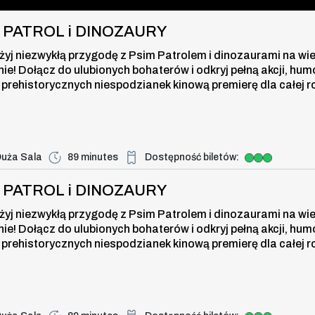
I PATROL i DINOZAURY
żyj niezwykłą przygodę z Psim Patrolem i dinozaurami na wi
nie! Dołącz do ulubionych bohaterów i odkryj pełną akcji, hum
 prehistorycznych niespodzianek kinową premierę dla całej r
uża Sala
89 minutes
Dostępność biletów:
Duża dostępność biletów
i DINOZAURY , 8 august 2026, time
I PATROL i DINOZAURY
żyj niezwykłą przygodę z Psim Patrolem i dinozaurami na wi
nie! Dołącz do ulubionych bohaterów i odkryj pełną akcji, hum
 prehistorycznych niespodzianek kinową premierę dla całej r