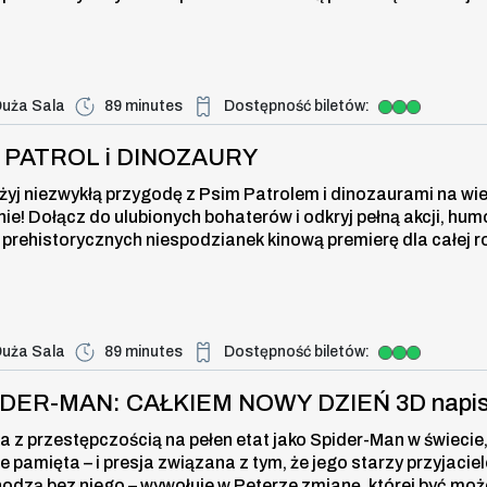
uża Sala
89 minutes
Dostępność biletów:
Duża dostępność biletów
 i DINOZAURY , 9 august 2026, tim
I PATROL i DINOZAURY
żyj niezwykłą przygodę z Psim Patrolem i dinozaurami na wi
nie! Dołącz do ulubionych bohaterów i odkryj pełną akcji, hum
 prehistorycznych niespodzianek kinową premierę dla całej r
uża Sala
89 minutes
Dostępność biletów:
Duża dostępność biletów
N: CAŁKIEM NOWY DZIEŃ 3D napisy 
IDER-MAN: CAŁKIEM NOWY DZIEŃ 3D napi
a z przestępczością na pełen etat jako Spider-Man w świecie,
ie pamięta – i presja związana z tym, że jego starzy przyjaciel
odzą bez niego – wywołuje w Peterze zmianę, której być moż