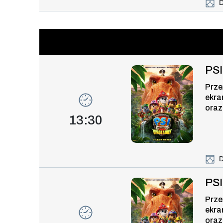
D
Event number 9: PSI PATROL 
PS
Prze
ekra
oraz
Event time,
13:30
D
Event number 10: PSI PATROL
PS
Prze
ekra
oraz