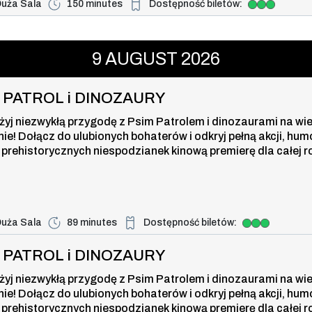
uża Sala
150 minutes
Dostępność biletów:
Duża dostępność biletów
i DINOZAURY , 9 august 2026, time
9
AUGUST
2026
I PATROL i DINOZAURY
żyj niezwykłą przygodę z Psim Patrolem i dinozaurami na wi
nie! Dołącz do ulubionych bohaterów i odkryj pełną akcji, hum
 prehistorycznych niespodzianek kinową premierę dla całej r
uża Sala
89 minutes
Dostępność biletów:
Duża dostępność biletów
 i DINOZAURY , 9 august 2026, tim
I PATROL i DINOZAURY
żyj niezwykłą przygodę z Psim Patrolem i dinozaurami na wi
nie! Dołącz do ulubionych bohaterów i odkryj pełną akcji, hum
 prehistorycznych niespodzianek kinową premierę dla całej r