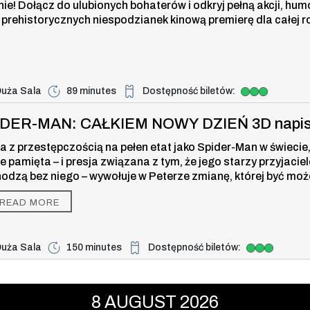
nie! Dołącz do ulubionych bohaterów i odkryj pełną akcji, hum
 prehistorycznych niespodzianek kinową premierę dla całej r
uża Sala
89 minutes
Dostępność biletów:
Duża dostępność biletów
: CAŁKIEM NOWY DZIEŃ 3D napisy ,
IDER-MAN: CAŁKIEM NOWY DZIEŃ 3D napi
a z przestępczością na pełen etat jako Spider-Man w świecie,
ie pamięta – i presja związana z tym, że jego starzy przyjaciel
odzą bez niego – wywołuje w Peterze zmianę, której być moż
 w stanie kontrolować. Ale ta przemiana może być również je
READ MORE
zą, która powstrzyma nowe zagrożenie dla miasta i jego blisk
uża Sala
150 minutes
Dostępność biletów:
Duża dostępność biletów
i DINOZAURY , 8 august 2026, time
8
AUGUST
2026